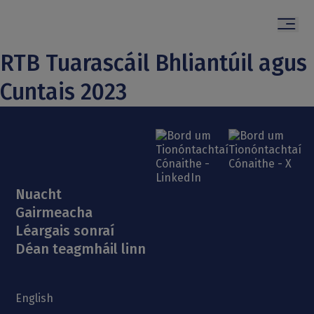
RTB Tuarascáil Bhliantúil agus
Cuntais 2023
Submit
Cuardach
Tionóntachtaí a chlárú
Glacadh ar chíos
Díospóidí
Comhlíonadh
Acmhainní
Nuacht
Léargais sonraí
Gairmeacha
Faoi
English
Léargais sonraí
Déan teagmháil linn
Ionad Réitigh Díospóide
Cuntas Clárúcháin Tionóntachta
English