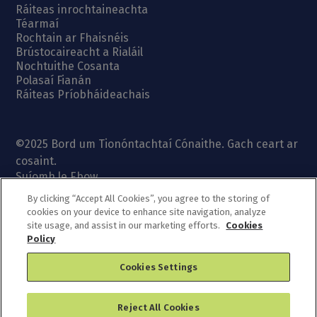
Ráiteas inrochtaineachta
Téarmaí
Rochtain ar Fhaisnéis
Brústocaireacht a Rialáil
Nochtuithe Cosanta
Polasaí Fianán
Ráiteas Príobháideachais
©2025 Bord um Tionóntachtaí Cónaithe. Gach ceart ar
cosaint.
Suíomh le Ebow
By clicking “Accept All Cookies”, you agree to the storing of
cookies on your device to enhance site navigation, analyze
site usage, and assist in our marketing efforts.
Cookies
Policy
Cookies Settings
Reject All Cookies
Cothabháil Riachtanach Pleanáilte
–